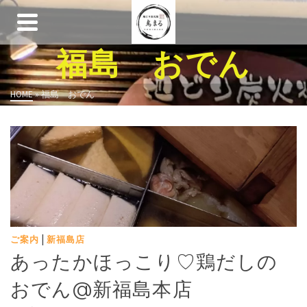
福島 おでん
HOME
»
福島 おでん
|
ご案内
新福島店
あったかほっこり♡鶏だしの
おでん@新福島本店