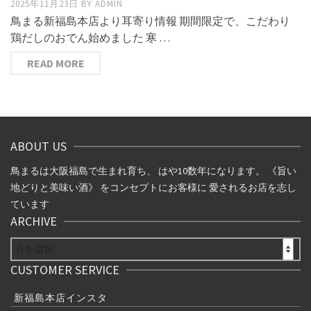
2025年11月23日
BY
ADMIN
鳥まる新福島本店より耳寄り情報 期間限定で、こだわり
鶏だしのおでん始めました 寒 …
READ MORE
ABOUT US
鳥まるは大阪福島で生まれ育ち、 はや10数年になります。 《旨い
地どりと美味い酒》 をコンセプトにお客様に 愛されるお店を志し
ています
ARCHIVE
ARCHIVE
CUSTOMER SERVICE
新福島本店インスタ