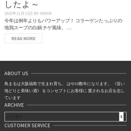
したよ～
2025年11月12日
BY
ADMIN
今年は例年よりもパワーアップ！ コラーゲンたっぷりの
地鶏スープの白鍋 チゲ風味、 …
READ MORE
ABOUT US
鳥まるは大阪福島で生まれ育ち、 はや10数年になります。 《旨い
地どりと美味い酒》 をコンセプトにお客様に 愛されるお店を志し
ています
ARCHIVE
ARCHIVE
CUSTOMER SERVICE