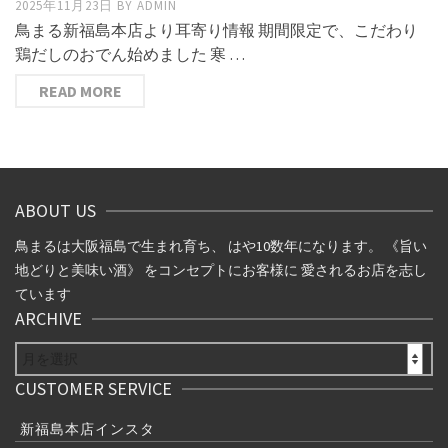
2025年11月23日
BY
ADMIN
鳥まる新福島本店より耳寄り情報 期間限定で、こだわり
鶏だしのおでん始めました 寒 …
READ MORE
ABOUT US
鳥まるは大阪福島で生まれ育ち、 はや10数年になります。 《旨い
地どりと美味い酒》 をコンセプトにお客様に 愛されるお店を志し
ています
ARCHIVE
ARCHIVE
CUSTOMER SERVICE
新福島本店インスタ