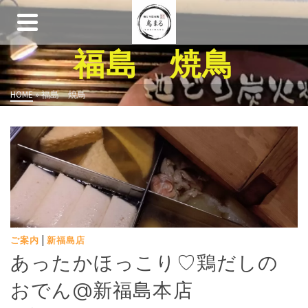
福島 焼鳥
HOME
»
福島 焼鳥
|
ご案内
新福島店
あったかほっこり♡鶏だしの
おでん@新福島本店