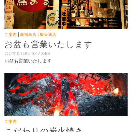
|
|
ご案内
新福島店
聖天通店
お盆も営業いたします
2024年8月10日
BY
ADMIN
お盆も営業いたします
ご案内
こだわりの炭火焼き