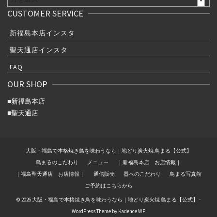
ョ
CUSTOMER SERVICE
ン
新福島本店インスタ
聖天通店インスタ
FAQ
OUR SHOP
■
新福島本店
■
聖天通店
大阪・福島で本格焼き鳥を味わうなら｜地どり炭火焼 鳥まる【公式】
鳥まるのこだわり
メニュー
｜新福島本店 お店情報｜
｜福島聖天通店 お店情報｜
通信販売
器へのこだわり
鳥まる写真館
ご予約はこちらから
© 2026 大阪・福島で本格焼き鳥を味わうなら｜地どり炭火焼 鳥まる【公式】 -
WordPress Theme by
Kadence WP