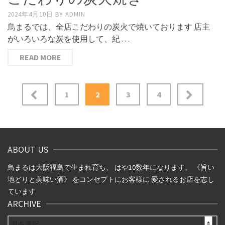
2024年4月10日
BY
ADMIN
鳥まるでは、全店こだわりの炭火で焼いております 店主
がいろいろな炭を使用して、紀 …
READ MORE
投
1
2
3
4
稿
ナ
ビ
ABOUT US
ゲ
鳥まるは大阪福島で生まれ育ち、 はや10数年になります。 《旨い
地どりと美味い酒》 をコンセプトにお客様に 愛されるお店を志し
ー
ています
ARCHIVE
シ
ARCHIVE