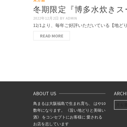
未分類
冬期限定『博多水炊きス
2022年12月2日
BY
ADMIN
12/1より、毎年ご好評いただいている【地ど
READ MORE
投
稿
ナ
ビ
ABOUT US
ARCH
ゲ
ARCHIV
鳥まるは大阪福島で生まれ育ち、 はや10
数年になります。 《旨い地どりと美味い
ー
酒》 をコンセプトにお客様に 愛される
お店を志しています