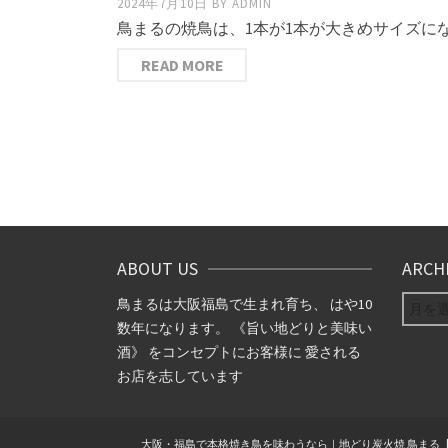
2024年7月10日
BY
ADMIN
鳥まるの焼鳥は、1本が1本が大きめサイズにな
READ MORE
投
稿
ナ
ビ
ABOUT US
ARCH
ゲ
ARCHIV
鳥まるは大阪福島で生まれ育ち、 はや10
数年になります。 《旨い地どりと美味い
ー
酒》 をコンセプトにお客様に 愛される
お店を志しています
シ
ョ
大阪・福島で本格焼き鳥を味わうなら｜地どり炭火焼 鳥まる