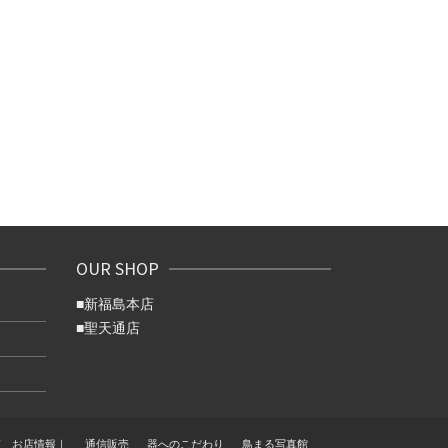
OUR SHOP
■
新福島本店
■
聖天通店
店 お店情報｜
通信販売
器へのこだわり
鳥まる写真館