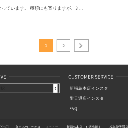
っています。 種類にも寄りますが、3 …
1
2
IVE
CUSTOMER SERVICE
E
新福島本店インスタ
聖天通店インスタ
FAQ
【公式】
鳥まるのこだわり
メニュー
｜新福島本店 お店情報｜
｜福島聖天通