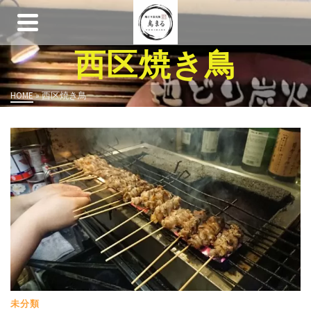
西区焼き鳥
HOME
»
西区焼き鳥
未分類