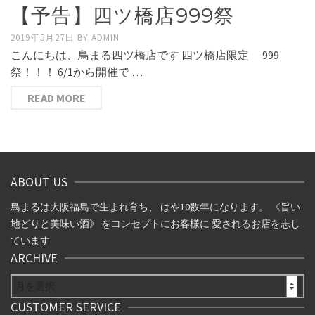
【予告】四ツ橋店999祭
2019年5月27日
BY
ADMIN
こんにちは、鳥まる四ツ橋店です 四ツ橋店限定 999
祭！！！ 6/1から開催で …
READ MORE
ABOUT US
鳥まるは大阪福島で生まれ育ち、 はや10数年になります。 《旨い
地どりと美味い酒》 をコンセプトにお客様に 愛されるお店を志し
ています
ARCHIVE
ARCHIVE
CUSTOMER SERVICE