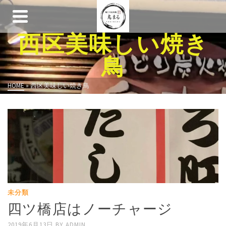
西区美味しい焼き
鳥
HOME
»
西区美味しい焼き鳥
未分類
四ツ橋店はノーチャージ
2019年6月13日
BY
ADMIN