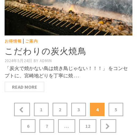
|
お得情報
ご案内
こだわりの炭火焼鳥
2024年5月24日
BY
ADMIN
「炭火で焼かない鳥は焼き鳥じゃない！！！」 をコンセ
プトに、宮崎地どりを丁寧に焼 …
READ MORE
投
1
2
3
4
5
稿
6
7
…
12
ナ