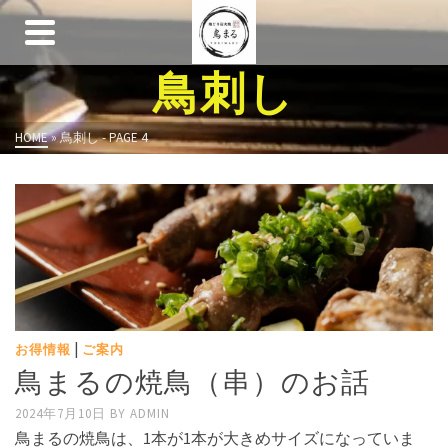
鳥刺し
HOME
»
鳥刺し
- PAGE 4
|
お得情報
ご案内
鳥まるの焼鳥（串）のお話
2024年7月10日
BY
ADMIN
鳥まるの焼鳥は、1本が1本が大きめサイズになっていま