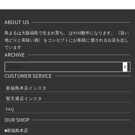
ビ
ゲ
ABOUT US
ー
鳥まるは大阪福島で生まれ育ち、 はや10数年になります。 《旨い
シ
地どりと美味い酒》 をコンセプトにお客様に 愛されるお店を志し
ています
ョ
ARCHIVE
ン
ARCHIVE
CUSTOMER SERVICE
新福島本店インスタ
聖天通店インスタ
FAQ
OUR SHOP
■
新福島本店