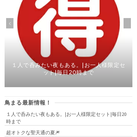
１人で呑みたい夜もある。|お一人様限定セ
ット|毎日20時まで
鳥まる最新情報！
１人で呑みたい夜もある。|お一人様限定セット|毎日20
時まで
超オトクな聖天通の夏🎆