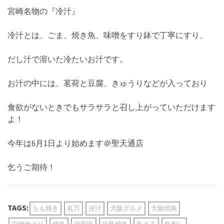
宮崎名物の『冷汁』
冷汁とは、ごま、焼き魚、味噌をすり鉢で丁寧にすり、
だし汁で溶いた冷たいお汁です。
お汁の中には、茗荷と豆腐、きゅうりなどが入っており
食欲がないときでもサラサラと召し上がっていただけます
よ！
今年は6月1日より始めます＠聖天通店
乞うご期待！
TAGS:
もも焼き
丸万
冷汁
大阪グルメ
大阪焼鳥